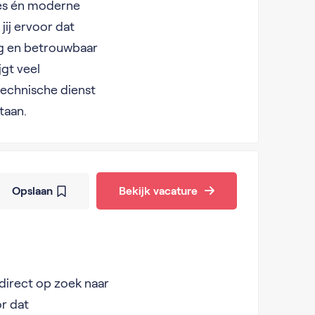
ties én moderne
ij ervoor dat
lig en betrouwbaar
jgt veel
technische dienst
taan.
Opslaan
Bekijk vacature
t direct op zoek naar
or dat