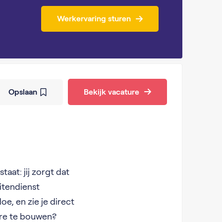
Werkervaring sturen
Opslaan
Bekijk vacature
taat: jij zorgt dat
itendienst
e, en zie je direct
ière te bouwen?