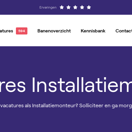
Ervaringen
atures
Banenoverzicht
Kennisbank
Contac
Hovenier
Vacatures per locatie
Groenvoorziener
Magazijnmedewerker
Vacature-alert
Orderpicker
es Installati
Operator
Productiemedewerker
 vacatures als Installatiemonteur? Solliciteer en ga mor