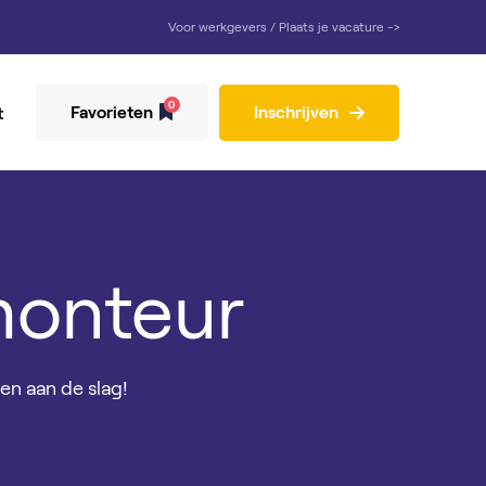
Voor werkgevers / Plaats je vacature ->
0
Favorieten
Inschrijven
t
emonteur
gen aan de slag!