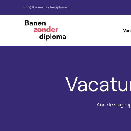
info@banenzonderdiploma.nl
Vac
Alle Vacatures
Vacatures per baan
Vacatur
Aan de slag bij