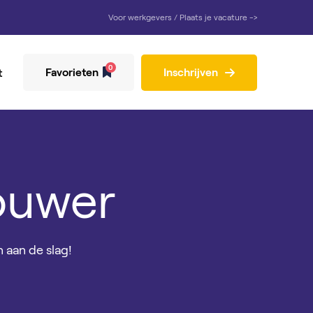
Voor werkgevers / Plaats je vacature ->
0
Favorieten
Inschrijven
t
ouwer
 aan de slag!