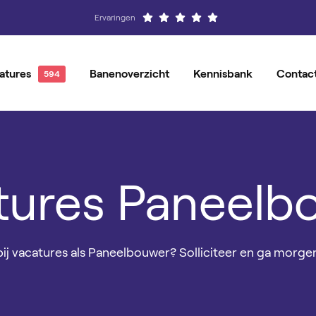
Ervaringen
atures
Banenoverzicht
Kennisbank
Contac
Hovenier
Vacatures per locatie
Groenvoorziener
Magazijnmedewerker
Vacature-alert
Orderpicker
tures Paneelb
Operator
Productiemedewerker
bij vacatures als Paneelbouwer? Solliciteer en ga morgen