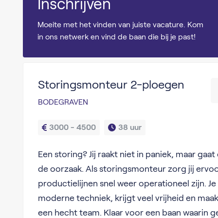
Inschrijven
Moeite met het vinden van juiste vacature. Kom
in ons netwerk en vind de baan die bij je past!
Storingsmonteur 2-ploegen
BODEGRAVEN
3000 - 4500
38 uur
Een storing? Jij raakt niet in paniek, maar gaa
de oorzaak. Als storingsmonteur zorg jij ervo
productielijnen snel weer operationeel zijn. J
moderne techniek, krijgt veel vrijheid en maak
een hecht team. Klaar voor een baan waarin g