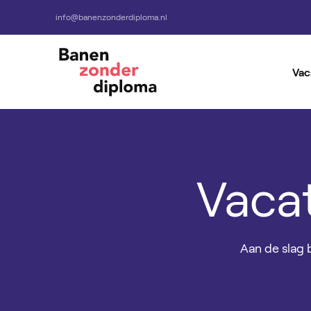
info@banenzonderdiploma.nl
Vac
Alle Vacatures
Vacatures per baan
Vaca
Aan de slag 