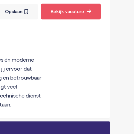
Opslaan
Bekijk vacature
ties én moderne
ij ervoor dat
lig en betrouwbaar
jgt veel
technische dienst
taan.