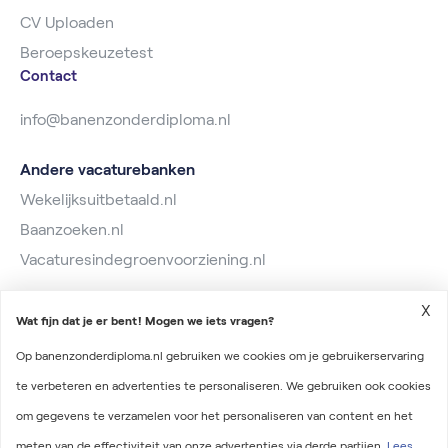
CV Uploaden
Beroepskeuzetest
Contact
info@banenzonderdiploma.nl
Andere vacaturebanken
Wekelijksuitbetaald.nl
Baanzoeken.nl
Vacaturesindegroenvoorziening.nl
X
Wat fijn dat je er bent! Mogen we iets vragen?
Op banenzonderdiploma.nl gebruiken we cookies om je gebruikerservaring
te verbeteren en advertenties te personaliseren. We gebruiken ook cookies
2026 © Banen zonder diploma
om gegevens te verzamelen voor het personaliseren van content en het
Algemene voorwaarden
meten van de effectiviteit van onze advertenties via derde partijen.
Lees