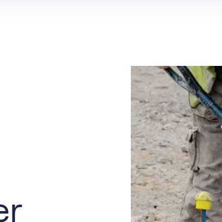
es per locatie
Groenvoorziener
erker
e-alert
Orderpicker
Productiemedewerker
er