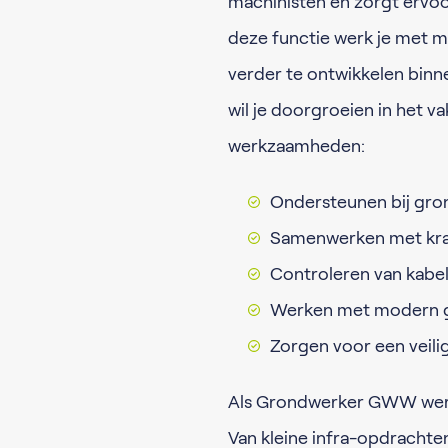
machinisten en zorgt ervoor
deze functie werk je met mo
verder te ontwikkelen binne
wil je doorgroeien in het va
werkzaamheden:
Ondersteunen bij gro
Samenwerken met kraa
Controleren van kabels
Werken met modern g
Zorgen voor een veili
Als Grondwerker GWW werk j
Van kleine infra-opdracht