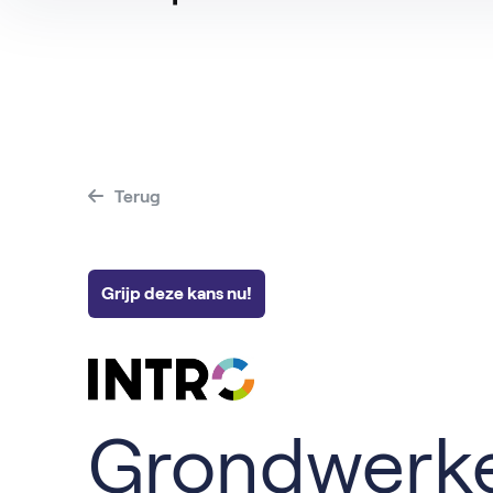
Alle Vacatures
Hovenier
Vacatur
Vacatures per baan
Magazijnmedew
Vacatur
Operator
Terug
Grijp deze kans nu!
Grondwerk