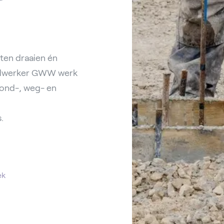
ten draaien én
ondwerker GWW werk
rond-, weg- en
.
ek