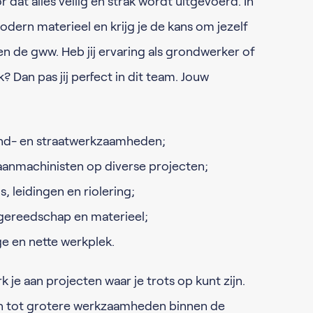
 dat alles veilig en strak wordt uitgevoerd. In
dern materieel en krijg je de kans om jezelf
n de gww. Heb jij ervaring als grondwerker of
k? Dan pas jij perfect in dit team. Jouw
nd- en straatwerkzaamheden;
nmachinisten op diverse projecten;
, leidingen en riolering;
ereedschap en materieel;
ge en nette werkplek.
e aan projecten waar je trots op kunt zijn.
en tot grotere werkzaamheden binnen de