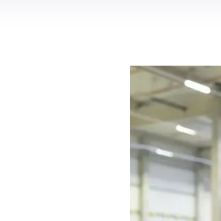
es per locatie
Groenvoorziener
erker
e-alert
Orderpicker
Productiemedewerker