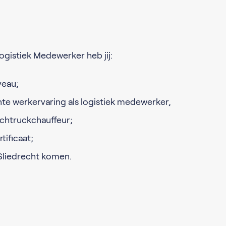
gistiek Medewerker heb jij:
veau;
nte werkervaring als logistiek medewerker,
achtruckchauffeur;
tificaat;
 Sliedrecht komen.