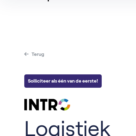
Alle Vacatures
Hovenier
Vacatur
Vacatures per baan
Magazijnmedew
Vacatur
Operator
Terug
Solliciteer als één van de eerste!
Logistiek