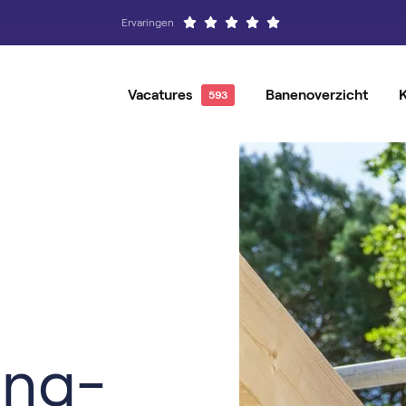
Ervaringen
Vacatures
Banenoverzicht
Alle Vacatures
Hovenier
Vacatures per locatie
Groenvoo
Vacatures per baan
Magazijnmedewerker
Vacature-alert
Orderpic
Operator
Producti
ang-