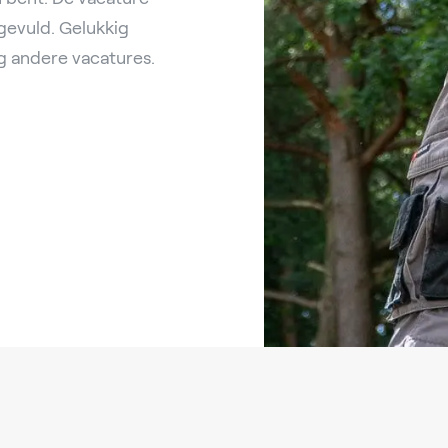
ngevuld. Gelukkig
 andere vacatures.