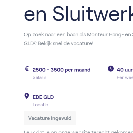
en Sluitwer
Op zoek naar een baan als Monteur Hang- en 
GLD? Bekijk snel de vacature!
2500 - 3500 per maand
40 uur
Salaris
Per we
EDE GLD
Locatie
Vacature ingevuld
Leuk dat je op onze website terecht gekomen