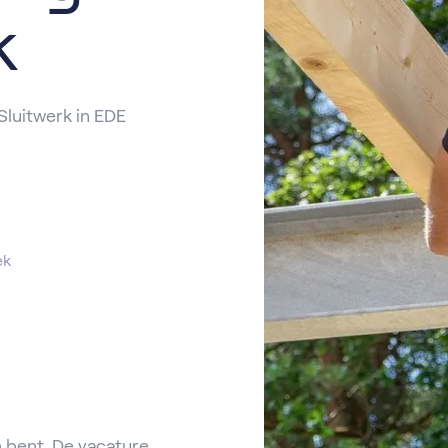
k
Sluitwerk in EDE
ek
 bent. De vacature