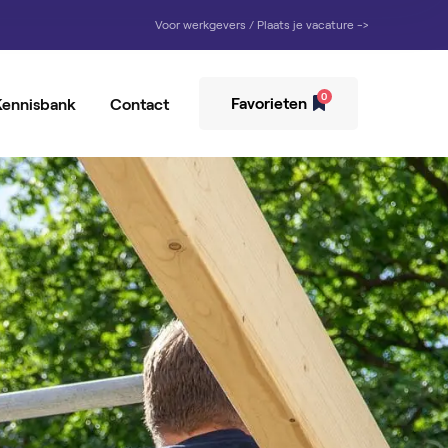
Voor werkgevers / Plaats je vacature ->
0
Favorieten
Kennisbank
Contact
rziener
ker
emedewerker