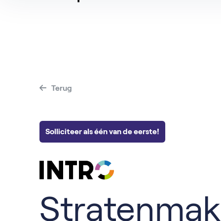
Alle Vacatures
Hovenier
Vacatur
Vacatures per baan
Magazijnmedew
Vacatur
Operator
Terug
Solliciteer als één van de eerste!
Stratenmak