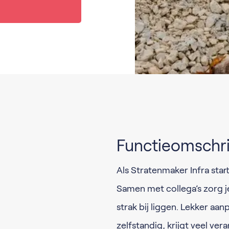
Functieomschri
Als Stratenmaker Infra sta
Samen met collega’s zorg je
strak bij liggen. Lekker aan
zelfstandig, krijgt veel ver