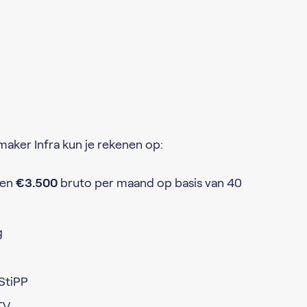
maker Infra kun je rekenen op:
en
€3.500
bruto per maand op basis van 40
g
 StiPP
TV