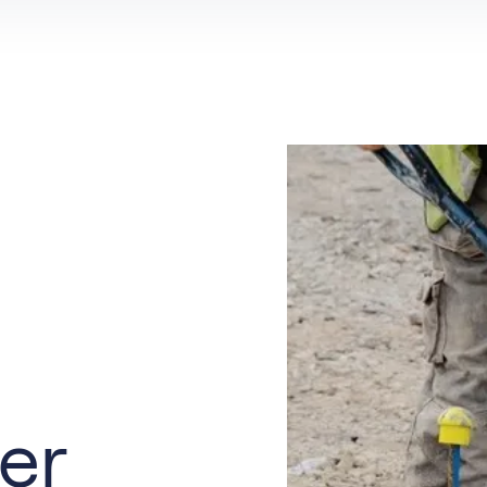
es per locatie
Groenvoorziener
erker
e-alert
Orderpicker
Productiemedewerker
er