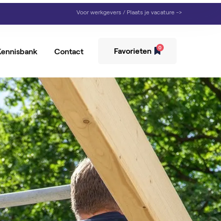
Voor werkgevers / Plaats je vacature ->
0
Favorieten
Kennisbank
Contact
rziener
ker
emedewerker