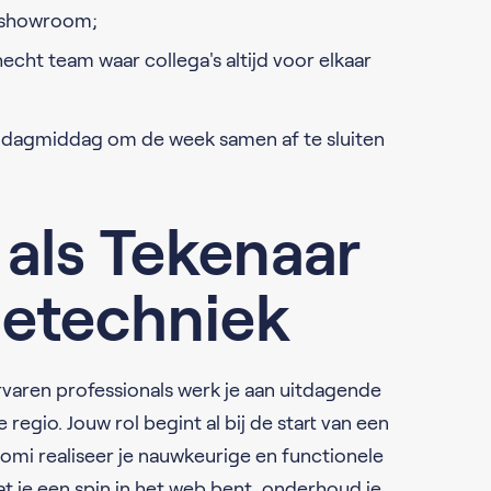
n showroom;
cht team waar collega's altijd voor elkaar
ijdagmiddag om de week samen af te sluiten
 als Tekenaar
tietechniek
rvaren professionals werk je aan uitdagende
egio. Jouw rol begint al bij de start van een
omi realiseer je nauwkeurige en functionele
t je een spin in het web bent, onderhoud je