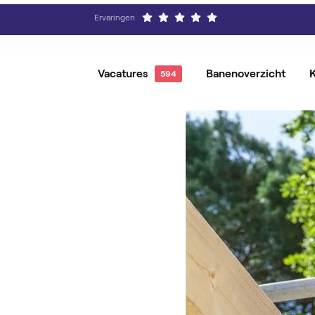
Ervaringen
Vacatures
Banenoverzicht
Alle Vacatures
Hovenier
Vacatures per locatie
Groenvoo
Vacatures per baan
Magazijnmedewerker
Vacature-alert
Orderpic
Operator
Producti