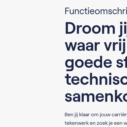
Functieomschri
Droom ji
waar vri
goede s
technis
samenk
Ben jij klaar om jouw carriè
tekenwerk en zoek je een w