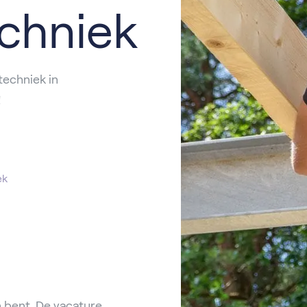
echniek
techniek in
!
ek
 bent. De vacature