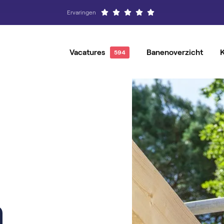
Ervaringen
Vacatures
Banenoverzicht
Alle Vacatures
Hovenier
Vacatures per locatie
Groenvoo
Vacatures per baan
Magazijnmedewerker
Vacature-alert
Orderpic
Operator
Producti
n