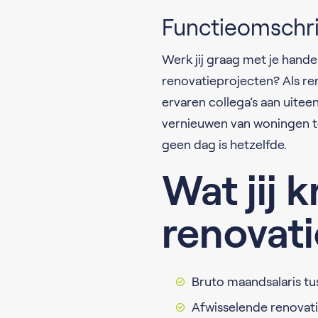
Functieomschri
Werk jij graag met je hande
renovatieprojecten? Als r
ervaren collega’s aan uite
vernieuwen van woningen to
geen dag is hetzelfde.
Wat jij k
renovat
Bruto maandsalaris tus
Afwisselende renovati