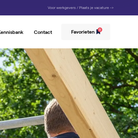
Voor werkgevers / Plaats je vacature ->
0
Favorieten
Kennisbank
Contact
rziener
ker
emedewerker