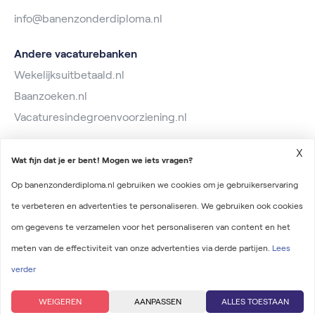
info@banenzonderdiploma.nl
Andere vacaturebanken
Wekelijksuitbetaald.nl
Baanzoeken.nl
Vacaturesindegroenvoorziening.nl
X
Wat fijn dat je er bent! Mogen we iets vragen?
Op banenzonderdiploma.nl gebruiken we cookies om je gebruikerservaring
te verbeteren en advertenties te personaliseren. We gebruiken ook cookies
2026 © Banen zonder diploma
om gegevens te verzamelen voor het personaliseren van content en het
Algemene voorwaarden
meten van de effectiviteit van onze advertenties via derde partijen.
Lees
Privacyverklaring
verder
Onderdeel van Irys Vacaturelab
WEIGEREN
AANPASSEN
ALLES TOESTAAN