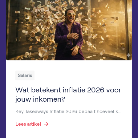
Salaris
Wat betekent inflatie 2026 voor
jouw inkomen?
Key Takeaways Inflatie 2026 bepaalt hoeveel koopkracht geld volgend jaar heeft. De verwachte inflatie 2026 heeft direct invloed op lonen, uitkeringen en vaste lasten. Inflatie alimentatie 2026 kan leiden tot hogere maandelijkse verplichtingen. Voor gezinnen is inflatie kinderalimentatie 2026 financieel zeer relevant. De ontwikkeling van inflatie 2026 Nederland raakt werkgevers en werknemers tegelijk. Heb […]
Lees artikel