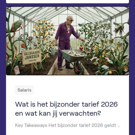
Salaris
Wat is het bijzonder tarief 2026
en wat kan jij verwachten?
Key Takeaways Het bijzonder tarief 2026 geldt voor extra inkomsten zoals vakantiegeld, bonussen en eindejaarsuitkeringen. Het tarief is afhankelijk van het verwachte jaarinkomen en ligt vaak hoger dan de normale loonheffing. De Belastingdienst stelt de percentages jaarlijks vast. Met de bijzonder tarief 2026 tabel zie je snel hoeveel loonheffing wordt ingehouden. Te veel betaalde loonheffing […]