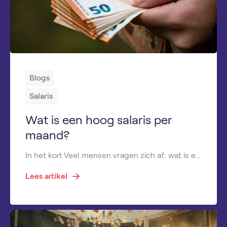
Blogs
Salaris
Wat is een hoog salaris per
maand?
In het kort Veel mensen vragen zich af: wat is een hoog salaris per maand in Nederland? Voor de één voelt een salaris van €4.000 bruto al als veel geld, terwijl een ander pas spreekt van een hoog inkomen vanaf €7.000 of meer. Toch zijn er duidelijke gemiddelden waarmee je kunt vergelijken. In deze blog […]
Lees artikel