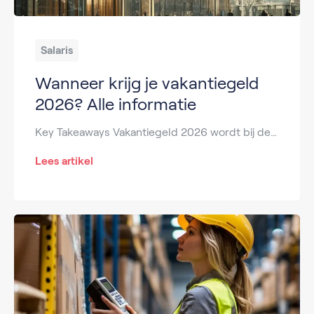
Salaris
Wanneer krijg je vakantiegeld
2026? Alle informatie
Key Takeaways Vakantiegeld 2026 wordt bij de meeste werkgevers uitgekeerd in mei of juni 2026. AOW-ontvangers krijgen het vakantiegeld op 21 mei 2026 (via de SVB). Het standaard vakantiegeldpercentage is 8% van het bruto jaarsalaris. Werkgevers moeten vakantiegeld minimaal 1x per jaar uitbetalen en uiterlijk in juni (tenzij cao-afspraken anders bepalen). Vakantiegeld berekenen 2026 gebeurt […]
Lees artikel