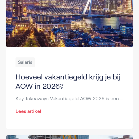
Salaris
Hoeveel vakantiegeld krijg je bij
AOW in 2026?
Key Takeaways Vakantiegeld AOW 2026 is een vaste jaarlijkse toeslag van de SVB, uitbetaald in mei. De berekening gebeurt over de bruto AOW-uitkering van 2025. Het netto vakantiegeld hangt af van belastingtarieven en heffingskortingen. Iedere AOW’er ontvangt vakantiegeld, ook zonder aanvullend pensioen of werk. Hoogte verschilt door partnertarief, leeftijd en eventuele extra inkomsten. Wil je […]
Lees artikel