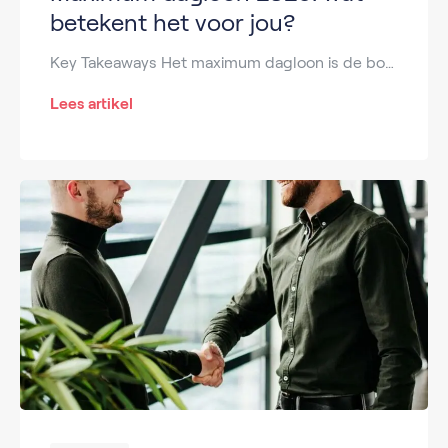
betekent het voor jou?
Key Takeaways Het maximum dagloon is de bovengrens die UWV gebruikt bij uitkeringsberekeningen. Voor 2026 is nog geen officieel bedrag vastgesteld, maar verhogingen worden verwacht. De berekening is gebaseerd op sv-loon gedeeld door 261. Verschillende uitkeringen (WW, WIA, Ziektewet, verlof) gebruiken het maximumdagloon als grens. Om een maandbedrag te berekenen: maximumdagloon x 21,75. Op zoek […]
Lees artikel