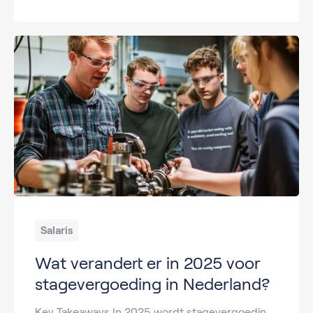
Salaris
Wat verandert er in 2025 voor
stagevergoeding in Nederland?
Key Takeaways In 2025 wordt stagevergoeding deels verplicht, vooral bij meewerkstages. MBO- en HBO-studenten krijgen gemiddeld respectievelijk €150-€350 en €350-€600 per maand. Technische en commerciële richtingen bieden vaak hogere vergoedingen. De nieuwe wet “Wet Gelijke Stagekansen” zorgt voor minimale vergoedingen. Stagevergoeding kan belast worden bij productieve werkzaamheden. Op zoek naar een nieuwe baan zonder […]