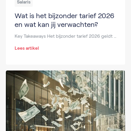
Salaris
Wat is het bijzonder tarief 2026
en wat kan jij verwachten?
Key Takeaways Het bijzonder tarief 2026 geldt voor extra inkomsten zoals vakantiegeld, bonussen en eindejaarsuitkeringen. Het tarief is afhankelijk van het verwachte jaarinkomen en ligt vaak hoger dan de normale loonheffing. De Belastingdienst stelt de percentages jaarlijks vast. Met de bijzonder tarief 2026 tabel zie je snel hoeveel loonheffing wordt ingehouden. Te veel betaalde loonheffing […]
Lees artikel