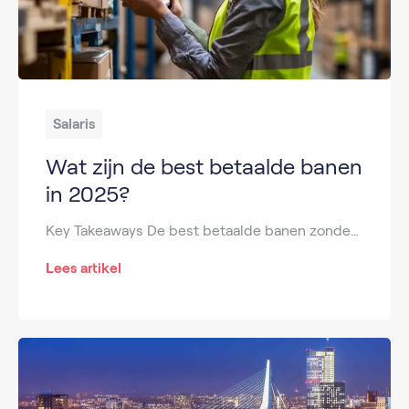
Salaris
Wat zijn de best betaalde banen
in 2025?
Key Takeaways De best betaalde banen zonder diploma vind je vooral in transport, techniek, logistiek en commerciële functies. De top 10 best betaalde banen verdient gemiddeld €2.800 – €4.200 bruto per maand. De top 20 bevat ook banen neemet snelle doorgroeimogelijkheden en extra toeslagen. Werkgevers letten steeds vaker op vaardigheden en motivatie in plaats van […]
Lees artikel