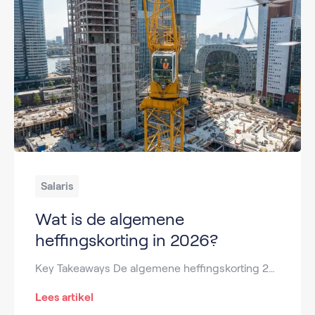
Salaris
Wat is de algemene
heffingskorting in 2026?
Key Takeaways De algemene heffingskorting 2026 verlaagt direct de te betalen inkomstenbelasting. In 2026 wordt de korting verder afgebouwd bij hogere inkomens, waardoor vooral midden- en hogere inkomens minder voordeel ontvangen. AOW-gerechtigden hebben recht op een lagere maximale korting dan werkenden onder de AOW-leeftijd. De algemene heffingskorting 2026 is eenvoudig zelf te berekenen, mits je […]
Lees artikel