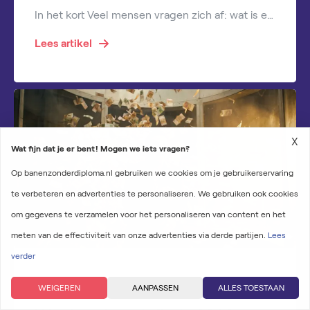
In het kort Veel mensen vragen zich af: wat is een hoog salaris per maand in Nederland? Voor de één voelt een salaris van €4.000 bruto al als veel geld, terwijl een ander pas spreekt van een hoog inkomen vanaf €7.000 of meer. Toch zijn er duidelijke gemiddelden waarmee je kunt vergelijken. In deze blog […]
Lees artikel
X
Wat fijn dat je er bent! Mogen we iets vragen?
Op banenzonderdiploma.nl gebruiken we cookies om je gebruikerservaring
te verbeteren en advertenties te personaliseren. We gebruiken ook cookies
om gegevens te verzamelen voor het personaliseren van content en het
meten van de effectiviteit van onze advertenties via derde partijen.
Lees
verder
Salaris
WEIGEREN
AANPASSEN
ALLES TOESTAAN