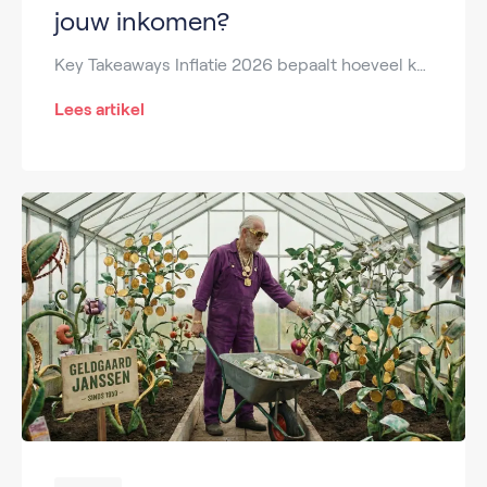
jouw inkomen?
Key Takeaways Inflatie 2026 bepaalt hoeveel koopkracht geld volgend jaar heeft. De verwachte inflatie 2026 heeft direct invloed op lonen, uitkeringen en vaste lasten. Inflatie alimentatie 2026 kan leiden tot hogere maandelijkse verplichtingen. Voor gezinnen is inflatie kinderalimentatie 2026 financieel zeer relevant. De ontwikkeling van inflatie 2026 Nederland raakt werkgevers en werknemers tegelijk. Heb […]
Lees artikel