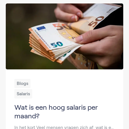
Blogs
Salaris
Wat is een hoog salaris per
maand?
In het kort Veel mensen vragen zich af: wat is een hoog salaris per maand in Nederland? Voor de één voelt een salaris van €4.000 bruto al als veel geld, terwijl een ander pas spreekt van een hoog inkomen vanaf €7.000 of meer. Toch zijn er duidelijke gemiddelden waarmee je kunt vergelijken. In deze blog […]