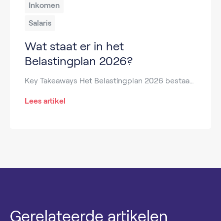
Inkomen
Salaris
Wat staat er in het
Belastingplan 2026?
Key Takeaways Het Belastingplan 2026 bestaat uit meerdere wetsvoorstellen met fiscale maatregelen. Belangrijke thema’s zijn koopkracht, duurzaamheid en rechtvaardige belastingdruk. Box 3 verandert: hoger forfaitair rendement, lager heffingsvrij vermogen. Elektrisch rijden levert geen fiscaal voordeel meer op vanaf 2026. Schenk- en erfbelastingregels worden versoepeld en vereenvoudigd. Nieuwe regels voor zelfstandigen, arbeidsrelaties en uitzendbureaus. Btw op […]
Lees artikel
Gerelateerde artikelen