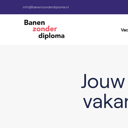
info@banenzonderdiploma.nl
Vac
Alle Vacatures
Vacatures per baan
Jouw
vaka