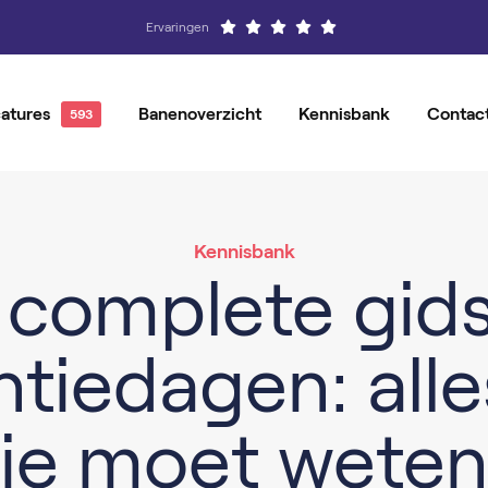
Ervaringen
atures
Banenoverzicht
Kennisbank
Contac
Hovenier
Vacatures per locatie
Groenvoorziener
Magazijnmedewerker
Vacature-alert
Orderpicker
Kennisbank
 complete gids
Operator
Productiemedewerker
ntiedagen: alle
je moet wete