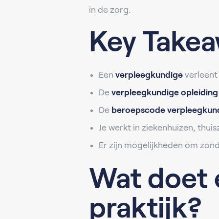
in de zorg.
Key Takea
Een
verpleegkundige
verleent
De
verpleegkundige opleiding
De
beroepscode verpleegkun
Je werkt in ziekenhuizen, thui
Er zijn mogelijkheden om zonde
Wat doet 
praktijk?