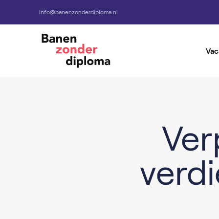
info@banenzonderdiploma.nl
Vac
Alle Vacatures
Vacatures per baan
Ver
verdi