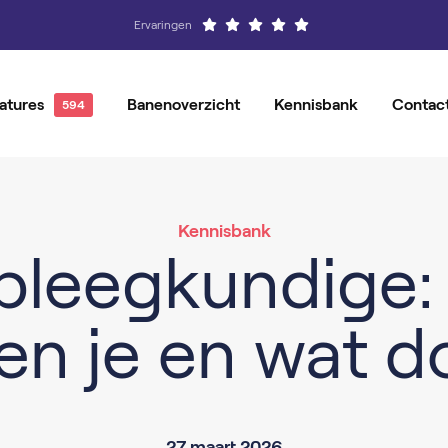
Ervaringen
atures
Banenoverzicht
Kennisbank
Contac
Hovenier
Vacatures per locatie
Groenvoorziener
Magazijnmedewerker
Vacature-alert
Orderpicker
Kennisbank
pleegkundige:
Operator
Productiemedewerker
en je en wat d
27 maart 2026