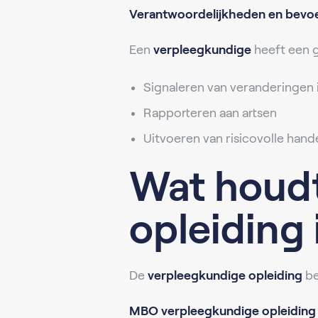
Verantwoordelijkheden en bev
Een
verpleegkundige
heeft een g
Signaleren van veranderingen
Rapporteren aan artsen
Uitvoeren van risicovolle hande
Wat houdt
opleiding 
De
verpleegkundige opleiding
be
MBO verpleegkundige opleiding