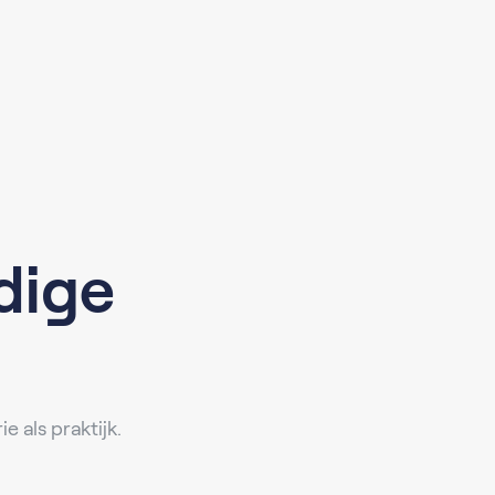
dige
e als praktijk.