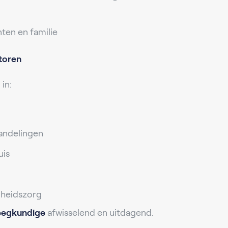
ten en familie
toren
in:
andelingen
uis
dheidszorg
eegkundige
afwisselend en uitdagend.