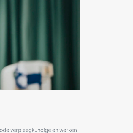
scode verpleegkundige en werken