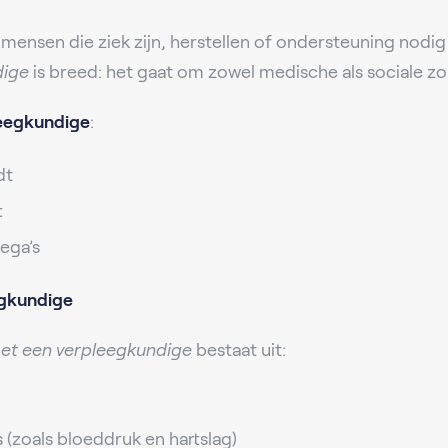
mensen die ziek zijn, herstellen of ondersteuning nod
dige
is breed: het gaat om zowel medische als sociale zo
eegkundige
:
dt
t
ega’s
egkundige
et een verpleegkundige
bestaat uit:
 (zoals bloeddruk en hartslag)