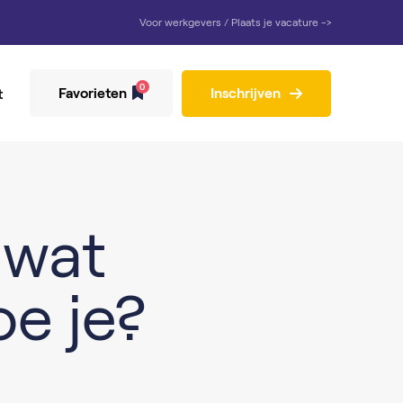
Voor werkgevers / Plaats je vacature ->
0
Favorieten
Inschrijven
t
 wat
oe je?