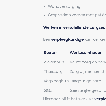
Wondverzorging
Gesprekken voeren met patiën
Werken in verschillende zorgsec
Een
verpleegkundige
kan werken 
Sector
Werkzaamheden
Ziekenhuis
Acute zorg en beh
Thuiszorg
Zorg bij mensen th
Verpleeghuis
Langdurige zorg
GGZ
Geestelijke gezon
Hierdoor blijft het werk als
verpl