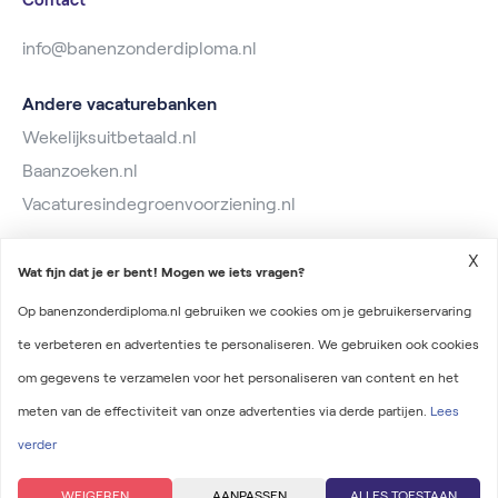
Contact
info@banenzonderdiploma.nl
Andere vacaturebanken
Wekelijksuitbetaald.nl
Baanzoeken.nl
Vacaturesindegroenvoorziening.nl
X
Wat fijn dat je er bent! Mogen we iets vragen?
Op banenzonderdiploma.nl gebruiken we cookies om je gebruikerservaring
te verbeteren en advertenties te personaliseren. We gebruiken ook cookies
2026 © Banen zonder diploma
om gegevens te verzamelen voor het personaliseren van content en het
Algemene voorwaarden
meten van de effectiviteit van onze advertenties via derde partijen.
Lees
Privacyverklaring
verder
Onderdeel van Irys Vacaturelab
WEIGEREN
AANPASSEN
ALLES TOESTAAN