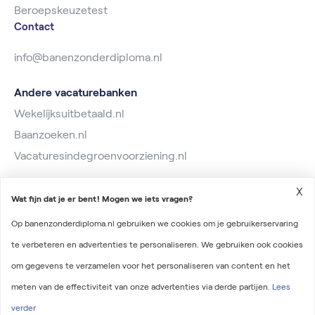
Beroepskeuzetest
Contact
info@banenzonderdiploma.nl
Andere vacaturebanken
Wekelijksuitbetaald.nl
Baanzoeken.nl
Vacaturesindegroenvoorziening.nl
X
Wat fijn dat je er bent! Mogen we iets vragen?
Op banenzonderdiploma.nl gebruiken we cookies om je gebruikerservaring
te verbeteren en advertenties te personaliseren. We gebruiken ook cookies
2026 © Banen zonder diploma
om gegevens te verzamelen voor het personaliseren van content en het
Algemene voorwaarden
meten van de effectiviteit van onze advertenties via derde partijen.
Lees
Privacyverklaring
verder